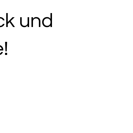
ck und
!