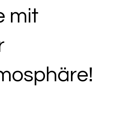
 mit
r
mosphäre!