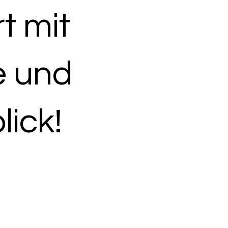
t mit
e und
ick!